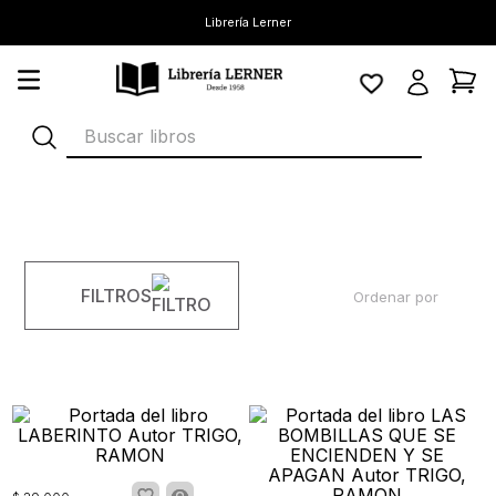
Librería Lerner
Buscar libros
FILTROS
Ordenar por