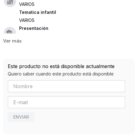
VARIOS
Tematica infantil
VARIOS
Presentación
TAPA DURA
36
ISBN
Este producto no está disponible actualmente
9788415250814
Quiero saber cuando este producto está disponible
Editorial
FAKTORIA DE LIBROS
Año de publicación
2014
ENVIAR