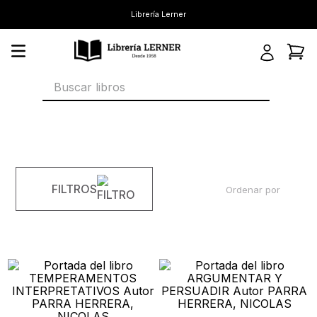
Librería Lerner
Buscar libros
FILTROS
Ordenar por