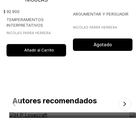
$
92
.
900
ARGUMENTAR Y PERSUADIR
TEMPERAMENTOS
INTERPRETATIVOS
NICOLAS PARRA HERRERA
NICOLAS PARRA HERRERA
Agotado
Añadir al Carrito
Autores recomendados
H P Lovecraft
H