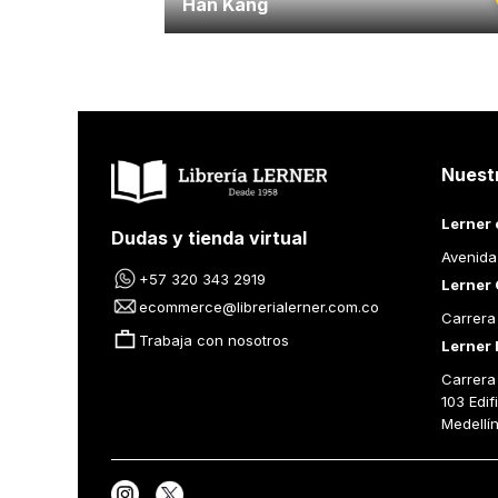
Han Kang
Nuest
Lerner 
Dudas y tienda virtual
Avenida
+57 320 343 2919
Lerner 
ecommerce@librerialerner.com.co
Carrera
Trabaja con nosotros
Lerner 
Carrera 
103 Edif
Medellí