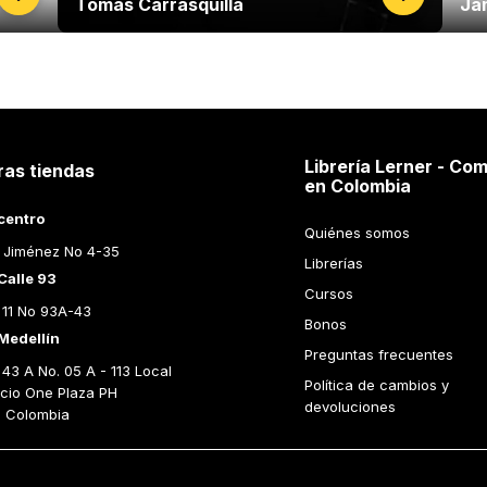
Tomas Carrasquilla
Ja
Librería Lerner - Com
ras tiendas
en Colombia
centro
Quiénes somos
 Jiménez No 4-35
Librerías
Calle 93
Cursos
 11 No 93A-43
Bonos
Medellín
Preguntas frecuentes
43 A No. 05 A - 113 Local 
Política de cambios y 
icio One Plaza PH 
devoluciones
n Colombia