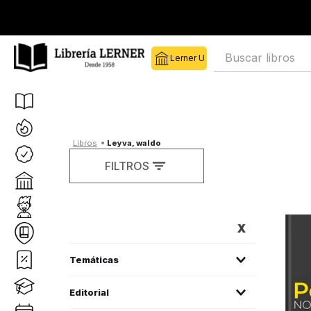
Buscar libros
leyva, waldo
FILTROS
FILTROS
poesía
(
1
)
Editorial