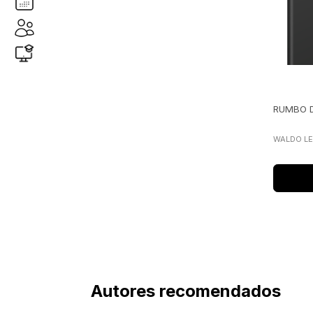
visor libros
(
1
)
RUMBO D
WALDO L
Autores recomendados