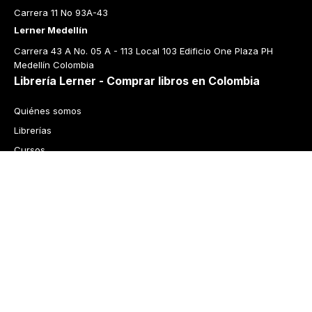
Carrera 11 No 93A-43
Lerner Medellín
Carrera 43 A No. 05 A - 113 Local 103 Edificio One Plaza PH 
Medellín Colombia
Librería Lerner - Comprar libros en Colombia
Quiénes somos
Librerías
Cursos
Bonos
Preguntas frecuentes
Política de cambios y devoluciones
Tecnología