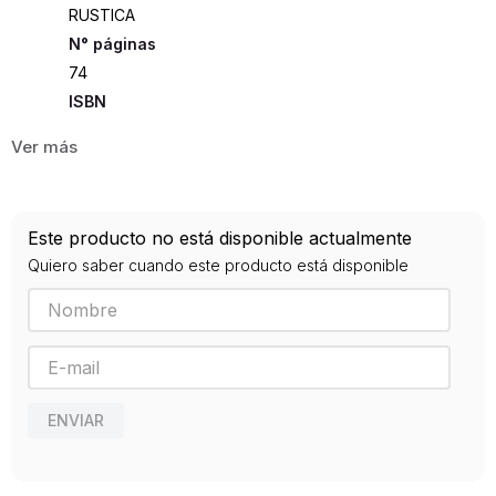
RUSTICA
74
ISBN
9788498957600
Editorial
VISOR LIBROS
Año de publicación
Este producto no está disponible actualmente
0
Quiero saber cuando este producto está disponible
ENVIAR