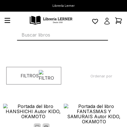
Librería Lerner
Buscar libros
FILTROS
Ordenar por