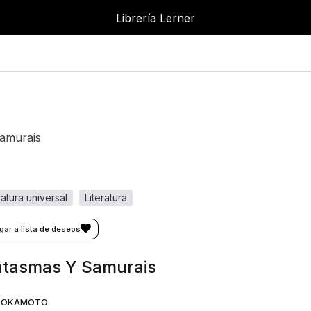
Librería Lerner
samurais
eratura universal
literatura
ntasmas Y Samurais
, OKAMOTO