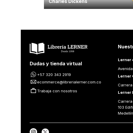
Charles Dickens
Nuest
Lerner 
Dudas y tienda virtual
Avenida
+57 320 343 2919
Lerner 
ecommerce@librerialerner.com.co
Carrera
Trabaja con nosotros
Lerner 
Carrera 
103 Edif
Medellí