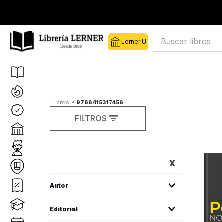
Buscar libros
9788415317456
FILTROS
FILTROS
Autor
Equipo Editorial
(
1
)
Editorial