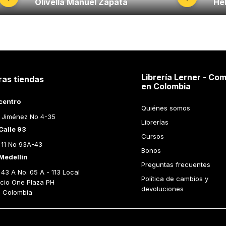
Olivella Manuel Zapata
He
Librería Lerner - Com
ras tiendas
en Colombia
centro
Quiénes somos
 Jiménez No 4-35
Librerías
Calle 93
Cursos
 11 No 93A-43
Bonos
Medellín
Preguntas frecuentes
43 A No. 05 A - 113 Local 
Política de cambios y 
icio One Plaza PH 
devoluciones
n Colombia