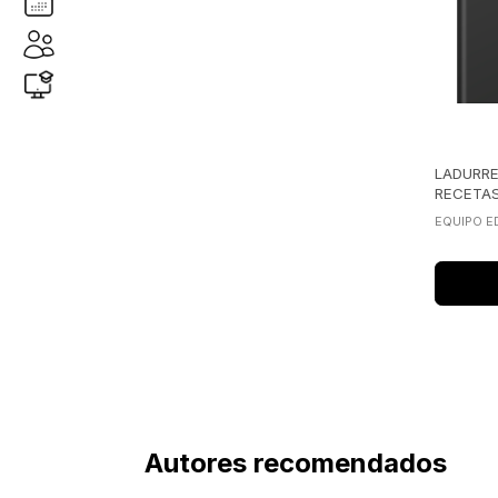
blume
(
1
)
LADURRE
RECETA
EQUIPO E
Autores recomendados