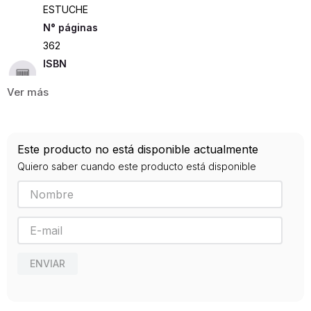
ESTUCHE
362
ISBN
9788415317456
Editorial
BLUME
Año de publicación
Este producto no está disponible actualmente
2016
Quiero saber cuando este producto está disponible
ENVIAR