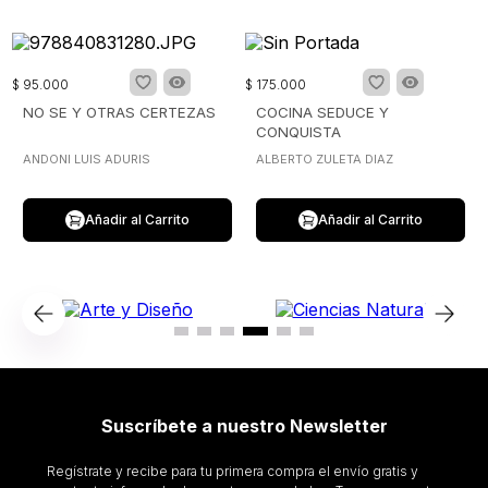
$
95
.
000
$
175
.
000
NO SE Y OTRAS CERTEZAS
COCINA SEDUCE Y
CONQUISTA
ANDONI LUIS ADURIS
ALBERTO ZULETA DIAZ
Añadir al Carrito
Añadir al Carrito
Suscríbete a nuestro Newsletter
Regístrate y recibe para tu primera compra el envío gratis y