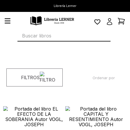
Librería Lerner
Buscar libros
FILTROS
Ordenar por