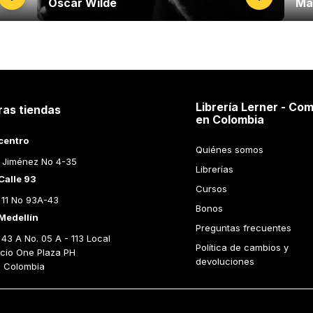
Oscar Wilde
Ma
Librería Lerner - Com
ras tiendas
en Colombia
centro
Quiénes somos
 Jiménez No 4-35
Librerías
Calle 93
Cursos
 11 No 93A-43
Bonos
Medellín
Preguntas frecuentes
43 A No. 05 A - 113 Local 
Política de cambios y 
icio One Plaza PH 
devoluciones
n Colombia