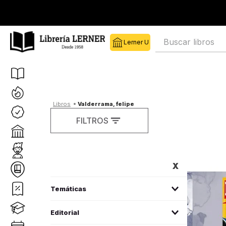
Buscar libros
valderrama, felipe
FILTROS
FILTROS
deportes
(
1
)
Editorial