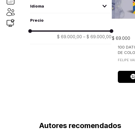
planeta
(1)
Idioma
español
(1)
$ 69.000,00
–
$ 69.000,00
$
69
.
000
100 DA
DE COLO
MUNDIA
FELIPE V
Autores recomendados