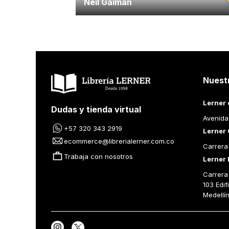
Neil Gaiman
Nuest
Lerner 
Dudas y tienda virtual
Avenida
+57 320 343 2919
Lerner 
ecommerce@librerialerner.com.co
Carrera
Trabaja con nosotros
Lerner 
Carrera 
103 Edif
Medellí