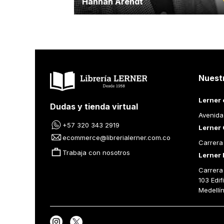
Hannah Arendt
Nuest
Lerner 
Dudas y tienda virtual
Avenida
+57 320 343 2919
Lerner 
ecommerce@librerialerner.com.co
Carrera
Trabaja con nosotros
Lerner 
Carrera 
103 Edif
Medellí