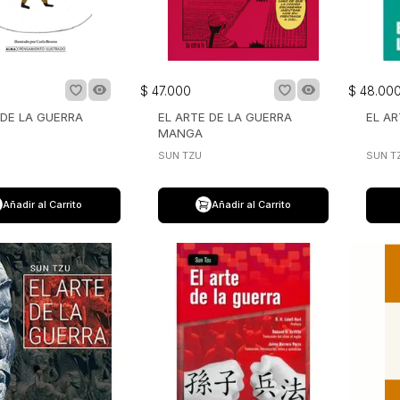
$
47
.
000
$
48
.
00
 DE LA GUERRA
EL ARTE DE LA GUERRA
EL AR
MANGA
SUN TZU
SUN T
Añadir al Carrito
Añadir al Carrito