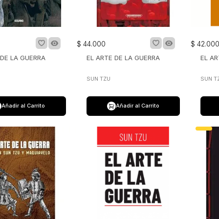
$
44
.
000
$
42
.
00
 DE LA GUERRA
EL ARTE DE LA GUERRA
EL AR
SUN TZU
SUN T
Añadir al Carrito
Añadir al Carrito