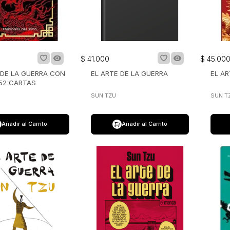
$
41
.
000
$
45
.
00
 DE LA GUERRA CON
EL ARTE DE LA GUERRA
EL AR
 52 CARTAS
SUN TZU
SUN T
Añadir al Carrito
Añadir al Carrito