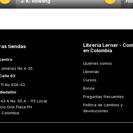
J. K. Rowling
Ho
Librería Lerner - Com
ras tiendas
en Colombia
centro
Quiénes somos
 Jiménez No 4-35
Librerías
Calle 93
Cursos
 11 No 93A-43
Bonos
Medellín
Preguntas frecuentes
43 A No. 05 A - 113 Local 
Política de cambios y 
icio One Plaza PH 
devoluciones
n Colombia