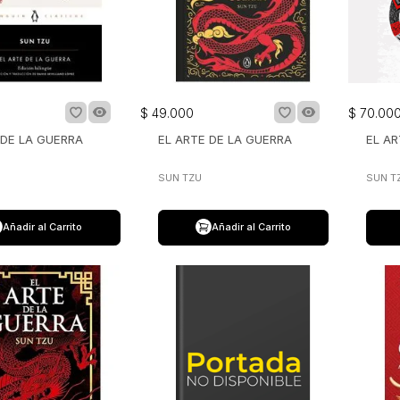
$
49
.
000
$
70
.
00
 DE LA GUERRA
EL ARTE DE LA GUERRA
EL AR
SUN TZU
SUN T
Añadir al Carrito
Añadir al Carrito