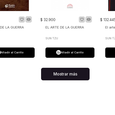
$
32
.
900
$
132
.
44
 DE LA GUERRA
EL ARTE DE LA GUERRA
El art
SUN TZU
SUN T
Añadir al Carrito
Añadir al Carrito
Mostrar más