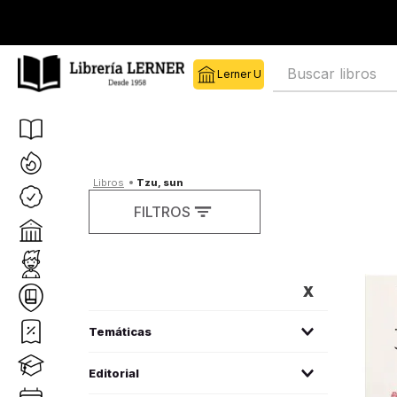
Librería Lerner
Buscar libros
tzu, sun
FILTROS
FILTROS
administración de empresas
(
1
)
Editorial
esoterismo
(
1
)