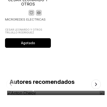
MICROREDES ELECTRICAS
CESAR LEONARDO Y OTROS
TRUJILLO RODRIGUEZ
Agotado
Autores recomendados
Anton Chejov
R