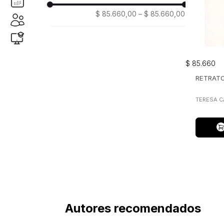
$ 85.660,00
–
$ 85.660,00
$
85
.
660
RETRATO
TERESA C
Autores recomendados