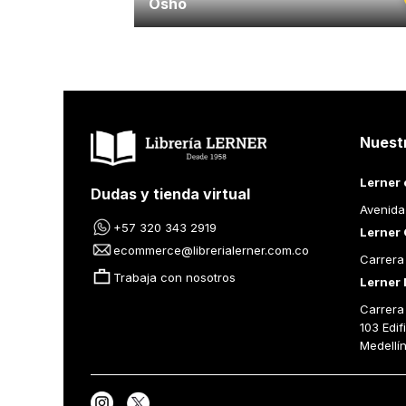
Osho
Nuest
Lerner 
Dudas y tienda virtual
Avenida
+57 320 343 2919
Lerner 
ecommerce@librerialerner.com.co
Carrera
Trabaja con nosotros
Lerner 
Carrera 
103 Edif
Medellí