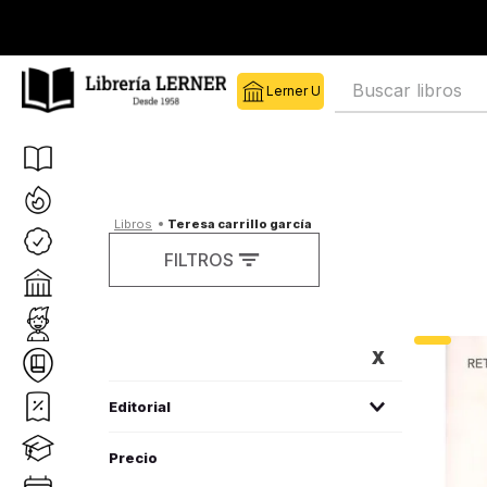
Buscar libros
teresa carrillo garcía
FILTROS
FILTROS
Editorial
bohodon
(
1
)