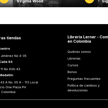
Virginia Woolf
Si
Librería Lerner - Com
ras tiendas
en Colombia
centro
Quiénes somos
 Jiménez No 4-35
Librerías
Calle 93
Cursos
 11 No 93A-43
Bonos
Medellín
Preguntas frecuentes
43 A No. 05 A - 113 Local 
Política de cambios y 
icio One Plaza PH 
devoluciones
n Colombia