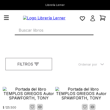
Librería Lerner
Buscar libros
FILTROS
Ordenar por
$
125
.
500