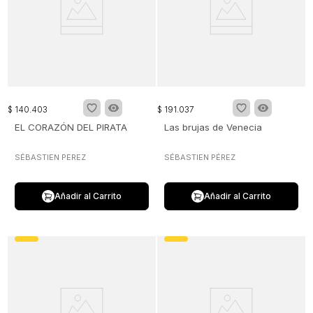
$
140
.
403
$
191
.
037
EL CORAZÓN DEL PIRATA
Las brujas de Venecia
SÉBASTIEN PEREZ
SÉBASTIEN PÉREZ
Añadir al Carrito
Añadir al Carrito