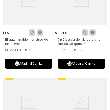
$
85
.
310
$
85
.
310
El gatominable monstruo de
(n).5.busca del tiki de oro, en.
las nieves
(detective gatlock)
SÉBASTIEN PEREZ
SEBASTIEN PEREZ
Añadir al Carrito
Añadir al Carrito