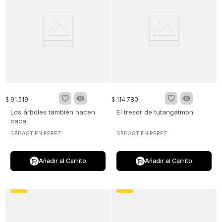
$
91
.
519
$
114
.
780
Los árboles también hacen
El tresor de tutangatmon
caca
SÉBASTIEN PEREZ
SEBASTIEN PEREZ
Añadir al Carrito
Añadir al Carrito