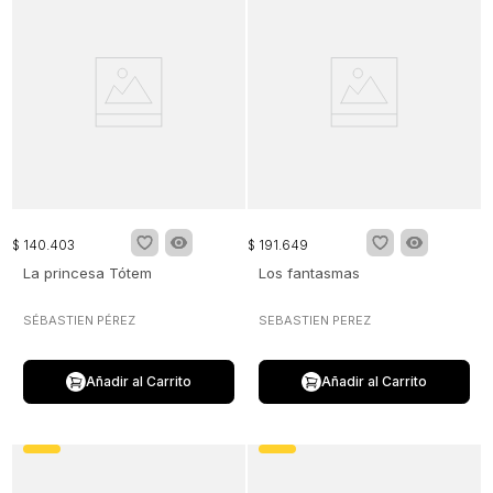
$
140
.
403
$
191
.
649
La princesa Tótem
Los fantasmas
SÉBASTIEN PÉREZ
SEBASTIEN PEREZ
Añadir al Carrito
Añadir al Carrito