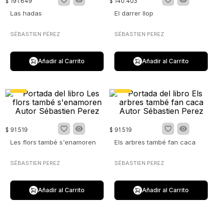
$
191
.
649
$
140
.
403
Las hadas
El darrer llop
SÉBASTIEN PÉREZ
SÉBASTIEN PEREZ
Añadir al Carrito
Añadir al Carrito
$
91
.
519
$
91
.
519
Les flors també s'enamoren
Els arbres també fan caca
SÉBASTIEN PEREZ
SÉBASTIEN PEREZ
Añadir al Carrito
Añadir al Carrito