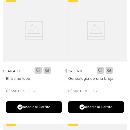
$
140
.
403
$
243
.
070
El último lobo
Genealogia de una bruja
SÉBASTIEN PEREZ
SÉBASTIEN PEREZ
Añadir al Carrito
Añadir al Carrito