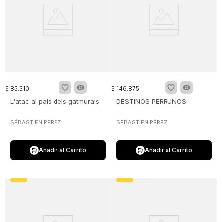
$
85
.
310
$
146
.
875
L'atac al país dels gatmurais
DESTINOS PERRUNOS
SÉBASTIEN PEREZ
SEBASTIEN PÉREZ
Añadir al Carrito
Añadir al Carrito