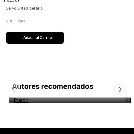
$
132
.
708
La voluntad del lirio
ROSE DRAKE
Añadir al Carrito
Autores recomendados
Platon
M