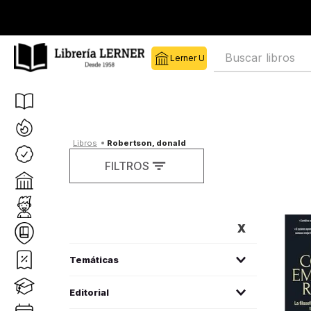
Buscar libros
robertson, donald
FILTROS
FILTROS
superación personal
(
1
)
Editorial