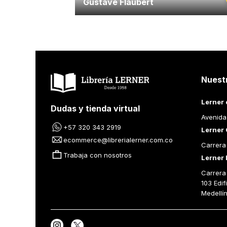
Gustave Flaubert
Nuest
Lerner 
Dudas y tienda virtual
Avenida
+57 320 343 2919
Lerner 
ecommerce@librerialerner.com.co
Carrera
Trabaja con nosotros
Lerner 
Carrera 
103 Edif
Medellí