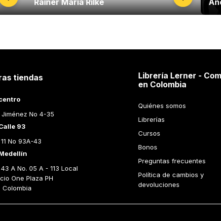
Rainer Maria Rilke
And
Librería Lerner - Com
ras tiendas
en Colombia
centro
Quiénes somos
 Jiménez No 4-35
Librerías
Calle 93
Cursos
 11 No 93A-43
Bonos
Medellín
Preguntas frecuentes
43 A No. 05 A - 113 Local 
Política de cambios y 
icio One Plaza PH 
devoluciones
n Colombia