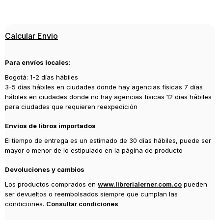
ISBN
9788416636839
Editorial
Calcular Envio
PLANETA COMIC
Año de publicación
Para envíos locales:
2016
Bogotá: 1-2 días hábiles
Traductor
3-5 días hábiles en ciudades donde hay agencias físicas 7 días
Daruma
hábiles en ciudades donde no hay agencias físicas 12 días hábiles
para ciudades que requieren reexpedición
Envíos de libros importados
El tiempo de entrega es un estimado de 30 días hábiles, puede ser
mayor o menor de lo estipulado en la página de producto
Devoluciones y cambios
Los productos comprados en
www.librerialerner.com.co
pueden
ser devueltos o reembolsados siempre que cumplan las
condiciones.
Consultar condiciones