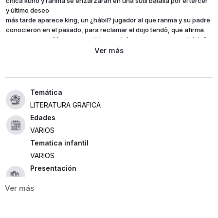
chica kunô y ranma se enzarzarán en una sutil batalla por el tercer
y último deseo
más tarde aparece king, un ¿hábil? jugador al que ranma y su padre
conocieron en el pasado, para reclamar el dojo tendô, que afirma
que ranma perdió en una partida. ¿podrá ranma recuperar el dojo?
siguen las aventuras, y la pareja que gane la competición atlética de
los balnearios zekkyô será premiada con un viaje a los balnearios
del zhou quan xiang así pues, las nuevas parejas formadas por
ranma y shampoo, akane y mousse y ukyô y ryôga se enfrentarán
en esta dura batalla. ranma pierde la vergüenza y avanza sorteando
prueba tras prueba para lograr su objetivo...
LITERATURA GRAFICA
Edades
VARIOS
Tematica infantil
VARIOS
Presentación
RÚSTICA
360