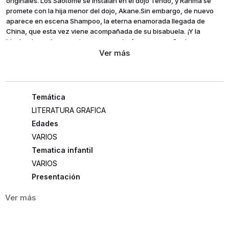
originales. Los Saotome se instalan en el dojo Tendô, y Ranma se
promete con la hija menor del dojo, Akane.Sin embargo, de nuevo
aparece en escena Shampoo, la eterna enamorada llegada de
China, que esta vez viene acompañada de su bisabuela. ¡Y la
bisabuela es de armas tomar y no cejará en su empeño de casar a
su biznieta con Ranma! Para lograrlo, se enfrentará al joven en un
combate sin par.Más tarde, se descubrirá que Ranma tiene fobia a
los gatos, y Shampoo... ¿¡se convierte en gata!? Ranma no hace más
que meterse en líos con las dos bellas chicas... ¡La carrera del amor
protagonizada por Akane y Shampoo sigue a toda pastilla!
LITERATURA GRAFICA
Edades
VARIOS
Tematica infantil
VARIOS
Presentación
RÚSTICA
360