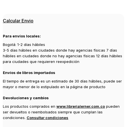
ISBN
9788416636785
Editorial
Calcular Envio
PLANETA
Año de publicación
Para envíos locales:
2016
Bogotá: 1-2 días hábiles
Traductor
3-5 días hábiles en ciudades donde hay agencias físicas 7 días
Daruma
hábiles en ciudades donde no hay agencias físicas 12 días hábiles
para ciudades que requieren reexpedición
Envíos de libros importados
El tiempo de entrega es un estimado de 30 días hábiles, puede ser
mayor o menor de lo estipulado en la página de producto
Devoluciones y cambios
Los productos comprados en
www.librerialerner.com.co
pueden
ser devueltos o reembolsados siempre que cumplan las
condiciones.
Consultar condiciones