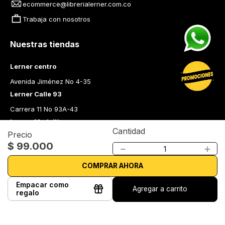
ecommerce@librerialerner.com.co
Trabaja con nosotros
Nuestras tiendas
Lerner centro
Avenida Jiménez No 4-35
Lerner Calle 93
Carrera 11 No 93A-43
Lerner Medellín
Cantidad
Precio
Carrera 43 A No. 05 A - 113 Local 103 Edificio One Plaza PH 
$
99
.
000
Medellín Colombia
－
＋
Librería Lerner - Comprar libros en Colombia
COMPRAR AHORA
Quiénes somos
Empacar como
Agregar a carrito
regalo
Librerías
Cursos
Bonos