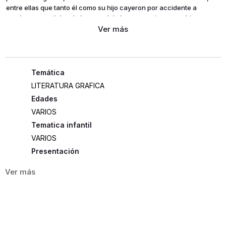
entre ellas que tanto él como su hijo cayeron por accidente a
sendos manantiales de la zona del zhou quan xiang, en china. como
consecuencia, al contacto con el agua fría, genma se transforma
en panda y ranma, en chica. la maldición del lugar de la tragedia no
es ninguna broma
aunque al tocar el agua caliente ambos vuelven a su estado
original, ello no significa que la maldición del zhou quan xiang se
esfume... ahora está a punto de desencadenarse una nueva
LITERATURA GRAFICA
tragedia...
Edades
VARIOS
Tematica infantil
VARIOS
Presentación
RÚSTICA
360
ISBN
9788416090990