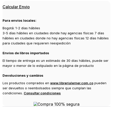
Editorial
Calcular Envio
PLANETA COMIC
Año de publicación
Para envíos locales:
2014
Bogotá: 1-2 días hábiles
Traductor
3-5 días hábiles en ciudades donde hay agencias físicas 7 días
Daruma
hábiles en ciudades donde no hay agencias físicas 12 días hábiles
para ciudades que requieren reexpedición
Envíos de libros importados
El tiempo de entrega es un estimado de 30 días hábiles, puede ser
mayor o menor de lo estipulado en la página de producto
Devoluciones y cambios
Los productos comprados en
www.librerialerner.com.co
pueden
ser devueltos o reembolsados siempre que cumplan las
condiciones.
Consultar condiciones