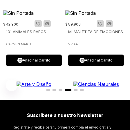
$
42
.
900
$
89
.
900
101 ANIMALES RAROS
MI MALETITA DE EMOCIONES
CARMEN MARTUL
VV.AA
Añadir al Carrito
Añadir al Carrito
Suscríbete a nuestro Newsletter
Regístrate y recibe para tu primera compra el envío gratis y