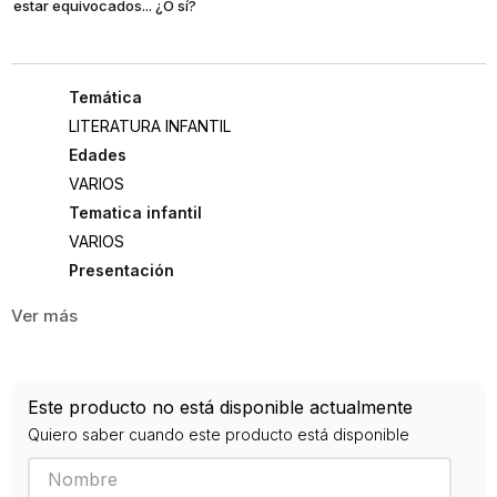
estar equivocados... ¿O sí?
LITERATURA INFANTIL
Edades
VARIOS
Tematica infantil
VARIOS
Presentación
RUSTICA
191
ISBN
Este producto no está disponible actualmente
9789584257314
Quiero saber cuando este producto está disponible
Editorial
TEMAS DE HOY