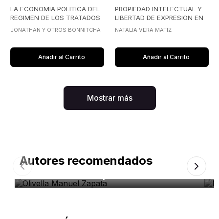
LA ECONOMIA POLITICA DEL
PROPIEDAD INTELECTUAL Y
REGIMEN DE LOS TRATADOS
LIBERTAD DE EXPRESION EN
DE INVERSION
INTERNET
JONATHAN Y OTROS BONNITCHA
NATALIA VERA MATIZ
Añadir al Carrito
Añadir al Carrito
Mostrar más
Autores recomendados
Olivella Manuel Zapata
N