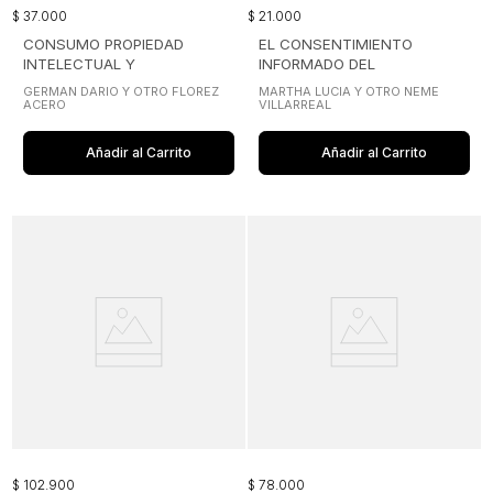
$
37
.
000
$
21
.
000
CONSUMO PROPIEDAD
EL CONSENTIMIENTO
INTELECTUAL Y
INFORMADO DEL
COMPETENCIA TENSIONES
CONSUMIDOR
GERMAN DARIO Y OTRO FLOREZ
MARTHA LUCIA Y OTRO NEME
CON EL DERECHO
ACERO
VILLARREAL
COMERCIAL
Añadir al Carrito
Añadir al Carrito
$
102
.
900
$
78
.
000