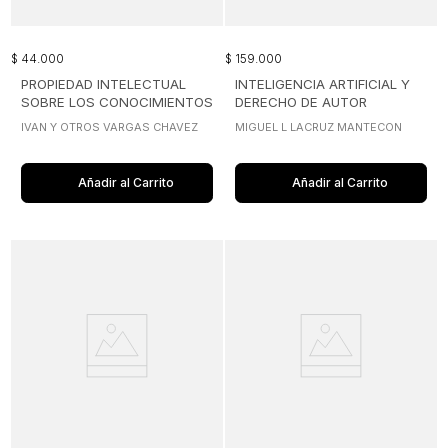
$
44
.
000
$
159
.
000
PROPIEDAD INTELECTUAL
INTELIGENCIA ARTIFICIAL Y
SOBRE LOS CONOCIMIENTOS
DERECHO DE AUTOR
TRADICIONALES AGRICOLAS
IVAN Y OTROS VARGAS CHAVEZ
MIGUEL L LACRUZ MANTECON
Añadir al Carrito
Añadir al Carrito