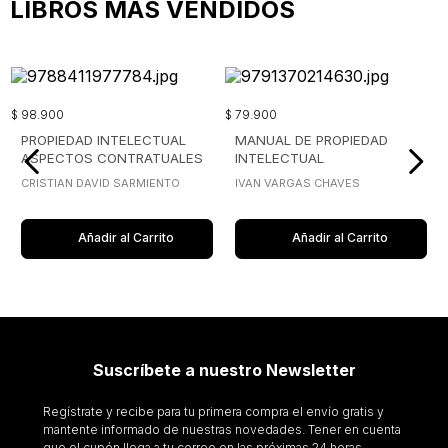
LIBROS MÁS VENDIDOS
$
98
.
900
$
79
.
900
PROPIEDAD INTELECTUAL
MANUAL DE PROPIEDAD
ASPECTOS CONTRATUALES
INTELECTUAL
DE LOS DERECHOS
CRISTIAN DAVID SARMIENTO
IVAN VARGAS CHAVES
PATRIMONIALES DEL AUTOR
Añadir al Carrito
Añadir al Carrito
Suscríbete a nuestro Newsletter
Regístrate y recibe para tu primera compra el envío gratis y
mantente informado de nuestras novedades. Tener en cuenta
que el cupón llega a tu correo en las próximas 24 horas.