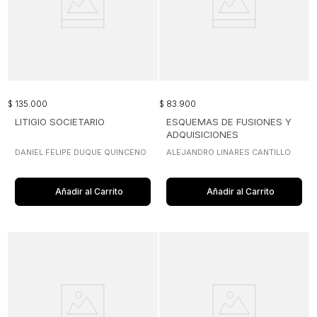
$
135
.
000
$
83
.
900
LITIGIO SOCIETARIO
ESQUEMAS DE FUSIONES Y
ADQUISICIONES
EMPRESARIALES
DANIEL FELIPE DUQUE QUINCENO
ALEJANDRO LINARES CANTILLO
Añadir al Carrito
Añadir al Carrito