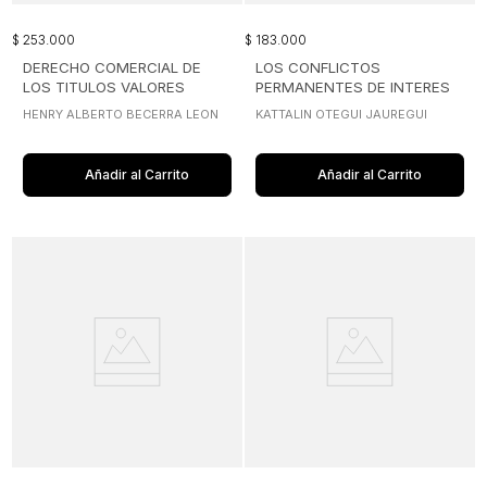
$
253
.
000
$
183
.
000
DERECHO COMERCIAL DE
LOS CONFLICTOS
LOS TITULOS VALORES
PERMANENTES DE INTERES
ENTRE EL ADMINISTRADOR Y
HENRY ALBERTO BECERRA LEON
KATTALIN OTEGUI JAUREGUI
LA SOCIEDAD
Añadir al Carrito
Añadir al Carrito