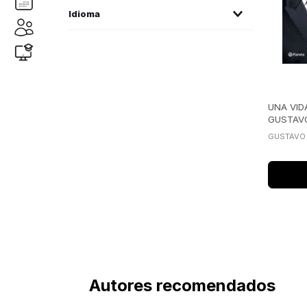
planeta
(2)
Idioma
oveja negra
(1)
español
(1)
intermedio
(1)
UNA VID
GUSTAV
GUSTAVO
Autores recomendados