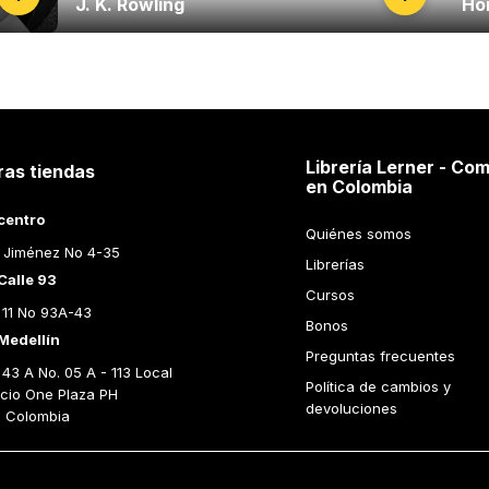
J. K. Rowling
Ho
Librería Lerner - Com
ras tiendas
en Colombia
centro
Quiénes somos
 Jiménez No 4-35
Librerías
Calle 93
Cursos
 11 No 93A-43
Bonos
Medellín
Preguntas frecuentes
43 A No. 05 A - 113 Local 
Política de cambios y 
icio One Plaza PH 
devoluciones
n Colombia