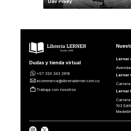
Dav Pilkey
Nuest
Lerner 
Dudas y tienda virtual
Avenida
+57 320 343 2919
Lerner 
ecommerce@librerialerner.com.co
Carrera
Trabaja con nosotros
Lerner 
Carrera 
103 Edif
Medellí