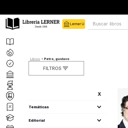
Buscar libros
petro, gustavo
FILTROS
FILTROS
biografías/memorias
(
2
)
Editorial
política
(
2
)