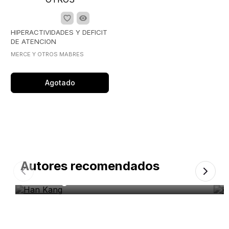
HIPERACTIVIDADES Y DEFICIT
DE ATENCION
MERCE Y OTROS MABRES
Agotado
Autores recomendados
Han Kang
K