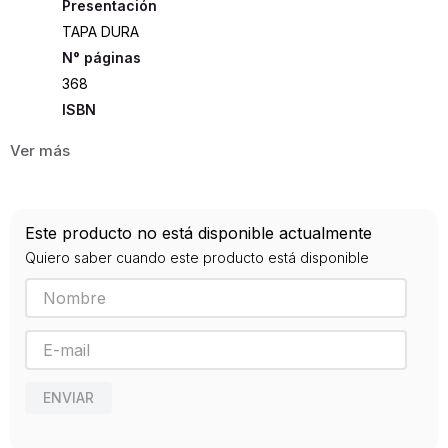
Presentación
TAPA DURA
368
ISBN
9788415628965
Editorial
PANINI
Año de publicación
Este producto no está disponible actualmente
2012
Quiero saber cuando este producto está disponible
ENVIAR