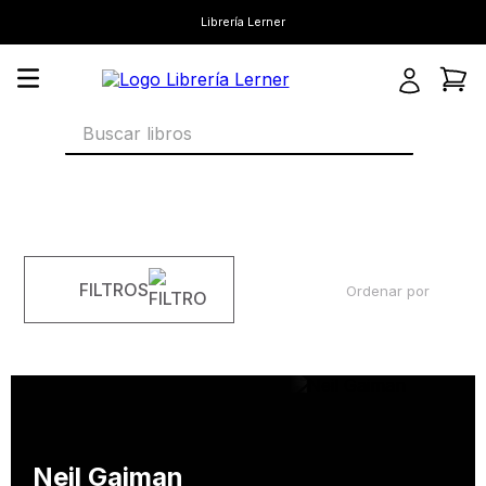
Librería Lerner
Buscar libros
FILTROS
Ordenar por
Neil Gaiman