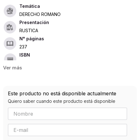
DERECHO ROMANO
Presentación
RUSTICA
237
ISBN
9789507866883
Editorial
BIBLOS
Año de publicación
Este producto no está disponible actualmente
0
Quiero saber cuando este producto está disponible