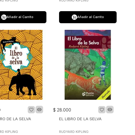
RD KIPLING
RUDYARD KIPLING
Añadir al Carrito
Añadir al Carrito
0
$
28
.
000
BRO DE LA SELVA
EL LIBRO DE LA SELVA
RD KIPLING
RUDYARD KIPLING