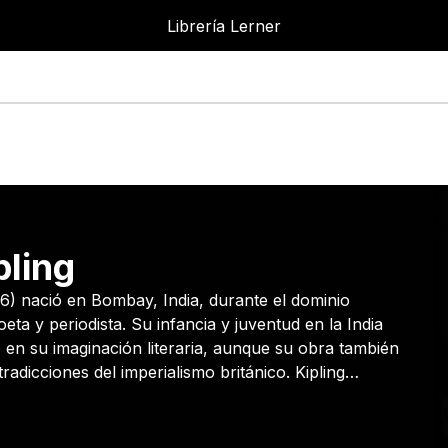
ner
Librería Lerner
pling
6) nació en Bombay, India, durante el dominio
poeta y periodista. Su infancia y juventud en la India
en su imaginación literaria, aunque su obra también
tradicciones del imperialismo británico. Kipling
tivo lleno de ritmo, aventura y observación de distintos
trépidos y numerosos poemas y cuentos. En 1907