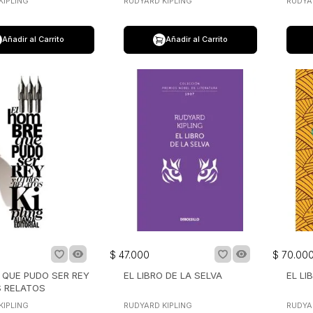
KIPLING
RUDYARD KIPLING
RUDYA
Añadir al Carrito
Añadir al Carrito
$
47
.
000
$
70
.
00
QUE PUDO SER REY
EL LIBRO DE LA SELVA
EL LI
 RELATOS
KIPLING
RUDYARD KIPLING
RUDYA