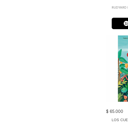
RUDYARD 
$
65
.
000
LOS CU