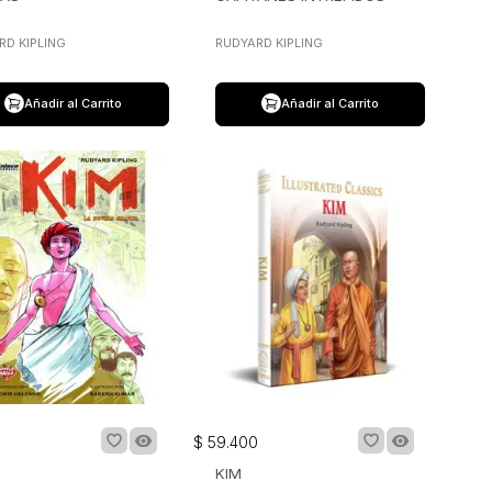
RD KIPLING
RUDYARD KIPLING
Añadir al Carrito
Añadir al Carrito
$
59
.
400
KIM