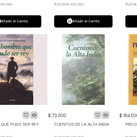
KIPLING
RUDYARD KIPLING
RUDYA
Añadir al Carrito
Añadir al Carrito
$
73
.
000
$
164
.
50
QUE PUDO SER REY
CUENTOS DE LA ALTA INDIA
PREC