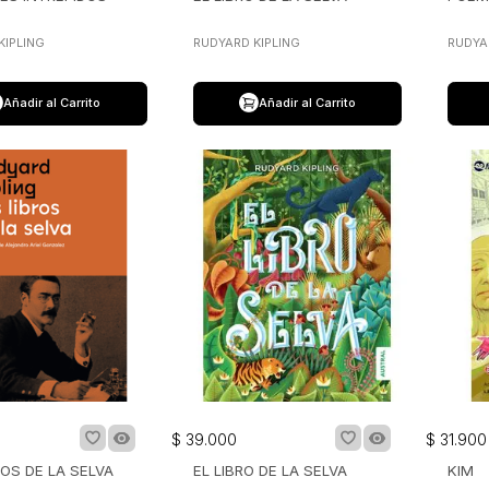
KIPLING
RUDYARD KIPLING
RUDYA
Añadir al Carrito
Añadir al Carrito
$
39
.
000
$
31
.
900
ROS DE LA SELVA
EL LIBRO DE LA SELVA
KIM