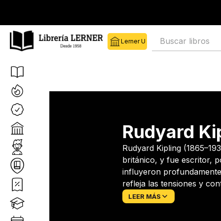
Librería Lerner
Librería Ler
Buscar libros
Rudyard Ki
Rudyard Kipling (1865–193
británico, y fue escritor, 
influyeron profundamente 
refleja las tensiones y con
desarrolló un estilo narra
LEER MÁS
mundos culturales. Entre sus libros más famosos se encuentran El libro de la
selva, Kim, Capitanes in