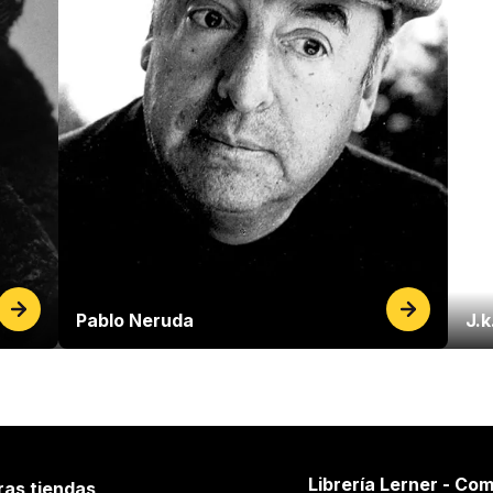
Pablo Neruda
J.k
Librería Lerner - Com
ras tiendas