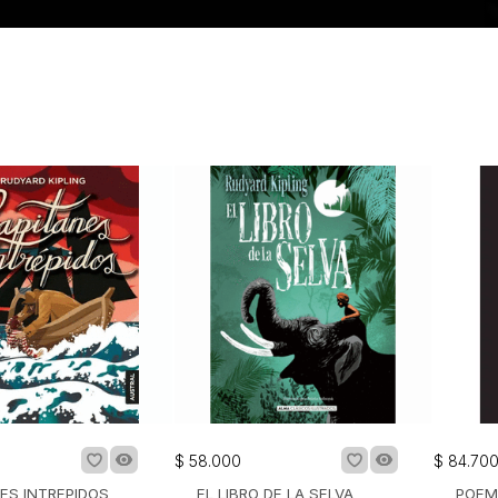
 Literatura, convirtiéndose en uno de los autores
s de su época. Su legado es amplio y complejo: por
tiles y de aventura siguen siendo muy leídos; por otro,
rio imperial continúa siendo objeto de debate crítico.
$
58
.
000
$
84
.
70
ES INTREPIDOS
EL LIBRO DE LA SELVA
POEM