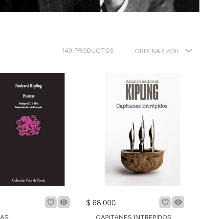
149
PRODUCTOS
ORDENAR POR
0
$
68
.
000
AS
CAPITANES INTREPIDOS