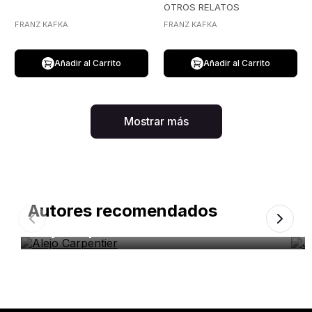
OTROS RELATOS
FRANZ KAFKA
FRANZ KAFKA
Añadir al Carrito
Añadir al Carrito
Mostrar más
Autores recomendados
Alejo Carpentier
J