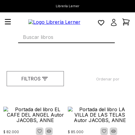
Librería Lerner
Buscar libros
FILTROS
Ordenar por
$
82
.
000
$
85
.
000