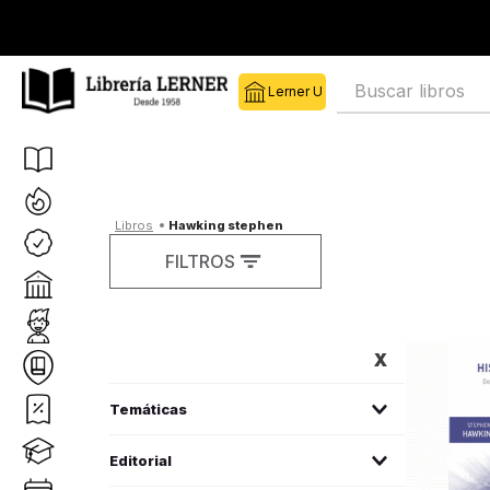
Librería Lerner
Buscar libros
hawking stephen
FILTROS
FILTROS
biografías/memorias
(2)
Editorial
ciencia y divulgación científica
(35)