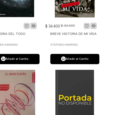
$
43
.
000
$
34
.
400
EORIA DEL TODO
BREVE HISTORIA DE MI VIDA
EN HAWKING
STEPHEN HAWKING
Añadir al Carrito
Añadir al Carrito