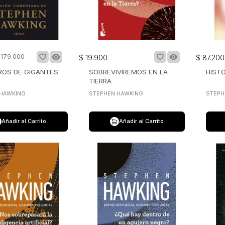
179
.
000
$
19
.
900
$
87
.
200
ROS DE GIGANTES
SOBREVIVIREMOS EN LA
HISTO
TIERRA
 HAWKING
STEPHEN HAWKING
STEPH
Añadir al Carrito
Añadir al Carrito