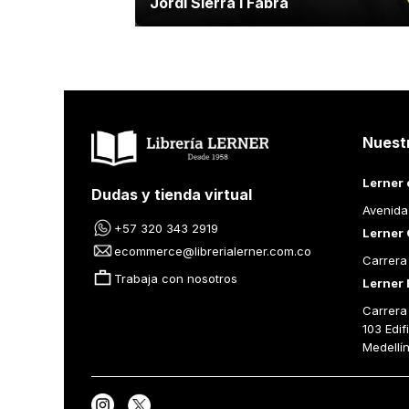
Jordi Sierra I Fabra
Nuest
Lerner 
Dudas y tienda virtual
Avenida
+57 320 343 2919
Lerner 
ecommerce@librerialerner.com.co
Carrera
Trabaja con nosotros
Lerner 
Carrera 
103 Edif
Medellí