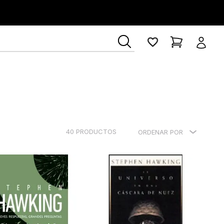
erner
40
PRODUCTOS
ORDENAR POR