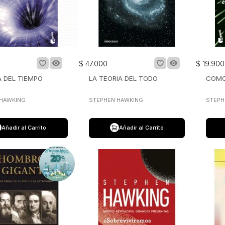
$
47
.
000
$
19
.
900
A DEL TIEMPO
LA TEORIA DEL TODO
COMO
 HAWKING
STEPHEN HAWKING
STEPH
Añadir al Carrito
Añadir al Carrito