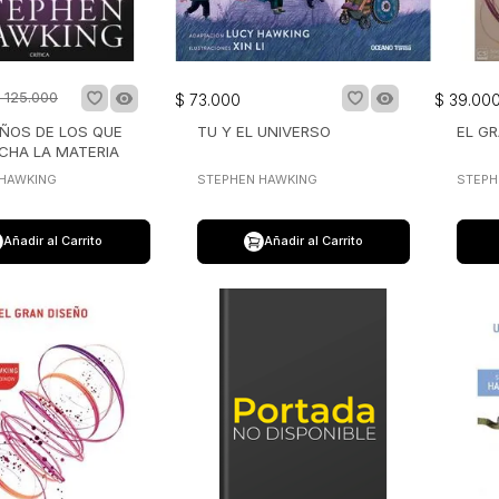
125
.
000
$
73
.
000
$
39
.
00
ÑOS DE LOS QUE
TU Y EL UNIVERSO
EL G
CHA LA MATERIA
 HAWKING
STEPHEN HAWKING
STEPH
Añadir al Carrito
Añadir al Carrito