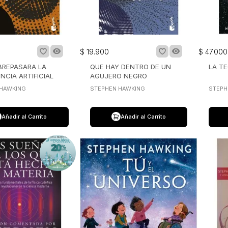
$
19
.
900
$
47
.
000
BREPASARA LA
QUE HAY DENTRO DE UN
LA T
NCIA ARTIFICIAL
AGUJERO NEGRO
 HAWKING
STEPHEN HAWKING
STEPH
Añadir al Carrito
Añadir al Carrito