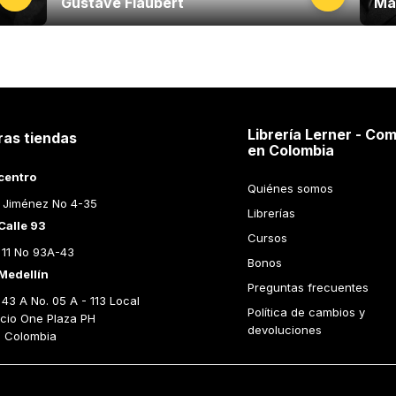
Gustave Flaubert
Ma
Librería Lerner - Com
ras tiendas
en Colombia
centro
Quiénes somos
 Jiménez No 4-35
Librerías
Calle 93
Cursos
 11 No 93A-43
Bonos
Medellín
Preguntas frecuentes
43 A No. 05 A - 113 Local 
Política de cambios y 
icio One Plaza PH 
devoluciones
n Colombia