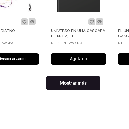
 DISEÑO
UNIVERSO EN UNA CASCARA
EL U
DE NUEZ, EL
CASC
 HAWKING
STEPHEN HAWKING
STEPH
Agotado
Añadir al Carrito
Mostrar más