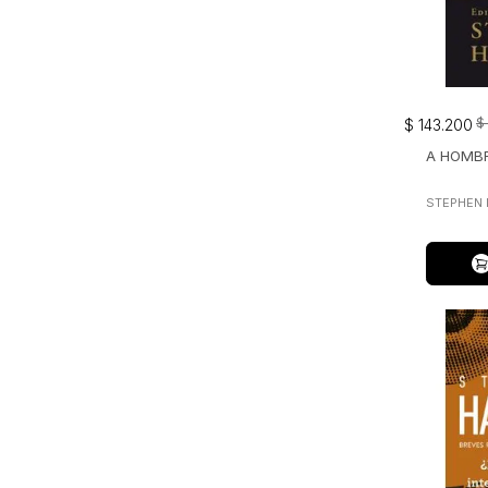
$
$
143
.
200
A HOMB
STEPHEN