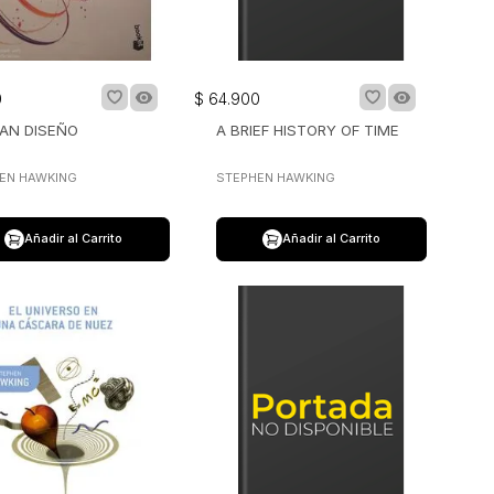
0
$
64
.
900
RAN DISEÑO
A BRIEF HISTORY OF TIME
EN HAWKING
STEPHEN HAWKING
Añadir al Carrito
Añadir al Carrito