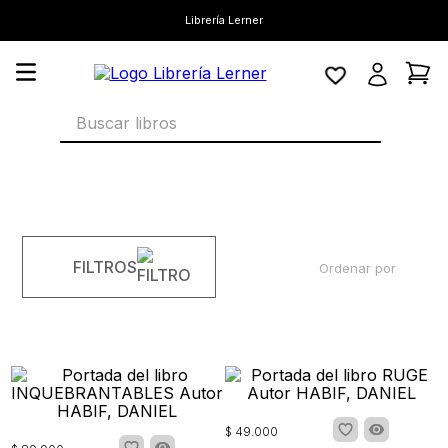
Librería Lerner
Buscar libros
FILTROS
Ordenar por
$
49
.
000