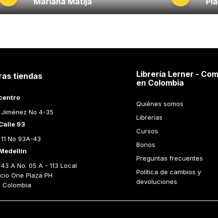
Mariana Matija
Pl
Librería Lerner - Com
ras tiendas
en Colombia
centro
Quiénes somos
 Jiménez No 4-35
Librerías
Calle 93
Cursos
 11 No 93A-43
Bonos
Medellín
Preguntas frecuentes
43 A No. 05 A - 113 Local 
Política de cambios y 
icio One Plaza PH 
devoluciones
n Colombia