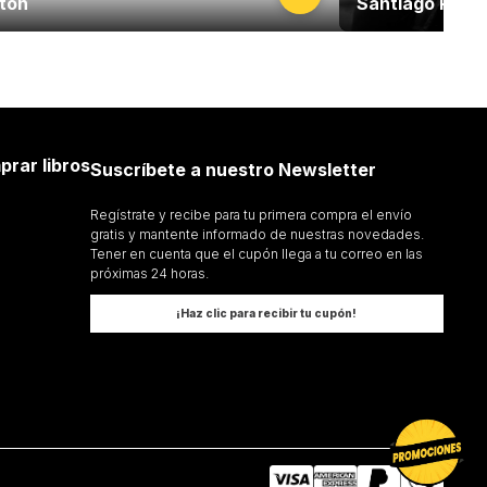
aton
Santiago Poste
prar libros
Suscríbete a nuestro Newsletter
Regístrate y recibe para tu primera compra el envío
gratis y mantente informado de nuestras novedades.
Tener en cuenta que el cupón llega a tu correo en las
próximas 24 horas.
¡Haz clic para recibir tu cupón!