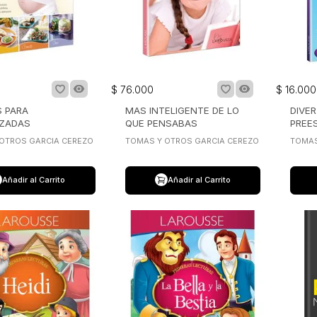
$
76
.
000
$
16
.
000
 PARA
MAS INTELIGENTE DE LO
DIVE
ZADAS
QUE PENSABAS
PREE
OTROS GARCIA CEREZO
TOMAS Y OTROS GARCIA CEREZO
TOMAS
Añadir al Carrito
Añadir al Carrito