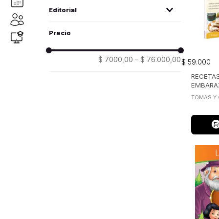
medicina alternativa
(
1
)
psicología
(
1
)
Editorial
larousse
(28)
mega
(3)
$ 7000,00
–
$ 76.000,00
$
59
.
000
RECETAS
EMBARA
TOMAS Y 