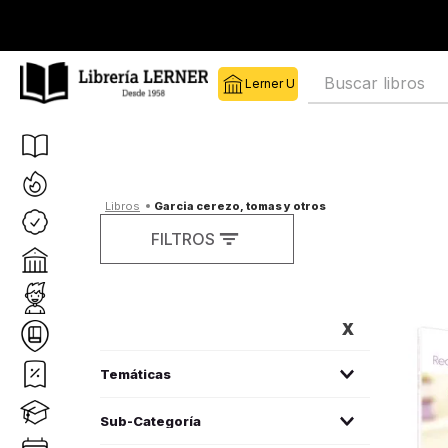
Buscar libros
garcia cerezo, tomas y otros
FILTROS
FILTROS
literatura infantil
(
28
)
Sub-Categoría
medicina
(
1
)