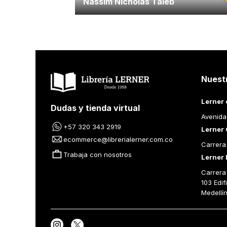
Nassim Nicholas Taleb
Nuest
Lerner 
Dudas y tienda virtual
Avenida
+57 320 343 2919
Lerner 
ecommerce@librerialerner.com.co
Carrera
Trabaja con nosotros
Lerner 
Carrera 
103 Edif
Medellí