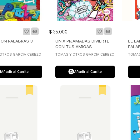
$
35
.
000
ON PALABRAS 3
ONIX PIJAMADAS DIVIERTE
EL LA
CON TUS AMIGAS
PALA
OTROS GARCIA CEREZO
TOMAS Y OTROS GARCIA CEREZO
TOMAS
Añadir al Carrito
Añadir al Carrito