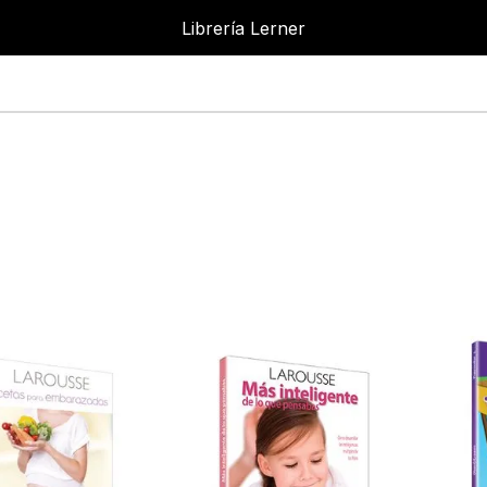
Librería Lerner
Librer