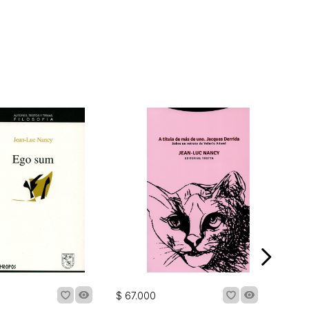
$
67
.
000