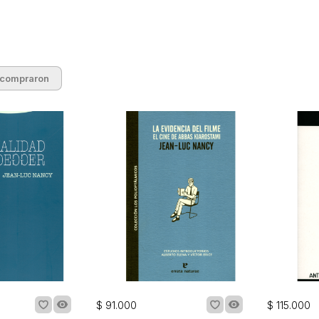
 compraron
$
91
.
000
$
115
.
000