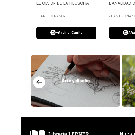
EL OLVIDP DE LA FILOSOFIA
BANALIDAD D
JEAN LUC NANCY
JEAN LUC NAN
Añadir al Carrito
Añad
Nuest