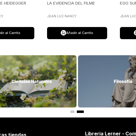
E HEIDEGGER
LA EVIDENCIA DEL FILME
EGO S
CY
JEAN LUC NANCY
JEAN LU
ir al Carrito
Añadir al Carrito
Librería Lerner - Com
ras tiendas