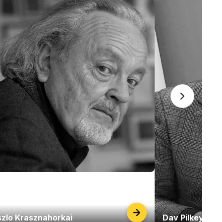
szlo Krasznahorkai
Dav Pilkey