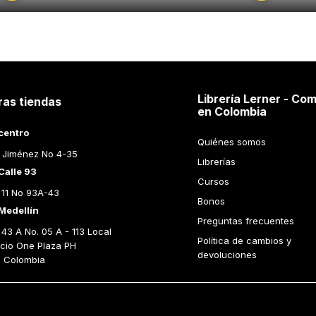
Librería Lerner - Com
ras tiendas
en Colombia
centro
Quiénes somos
 Jiménez No 4-35
Librerías
Calle 93
Cursos
 11 No 93A-43
Bonos
Medellín
Preguntas frecuentes
43 A No. 05 A - 113 Local 
Política de cambios y 
icio One Plaza PH 
devoluciones
n Colombia