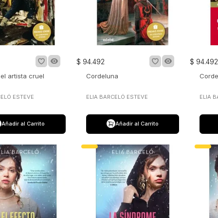
$
94
.
492
$
94
.
492
el artista cruel
Cordeluna
Corde
CELÓ ESTEVE
ELIA BARCELÓ ESTEVE
ELIA 
Añadir al Carrito
Añadir al Carrito