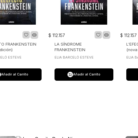
$
112
.
157
$
112
.
157
TO FRANKENSTEIN
LA SÍNDROME
L'EF
dición)
FRANKENSTEIN
(nova 
CELÓ ESTEVE
ELIA BARCELÓ ESTEVE
ELIA 
Añadir al Carrito
Añadir al Carrito