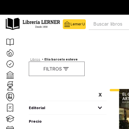
Buscar libros
elia barcelo esteve
FILTROS
FILTROS
Editorial
edebe
(
6
)
rodeira
(
1
)