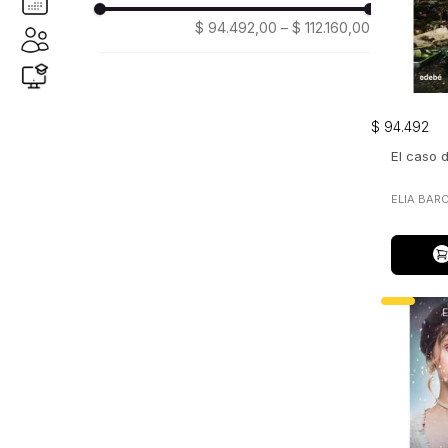
$ 94.492,00
–
$ 112.160,00
$
94
.
492
El caso d
ELIA BAR