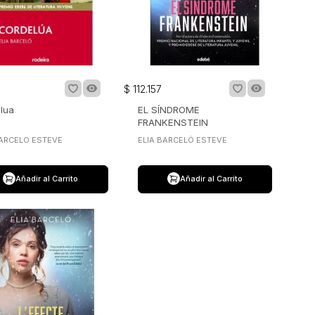
$
112
.
157
lua
EL SÍNDROME
FRANKENSTEIN
BARCELO ESTEVE
ELIA BARCELÓ ESTEVE
Añadir al Carrito
Añadir al Carrito