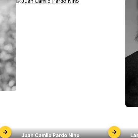
Juan Camilo Pardo Nino
La