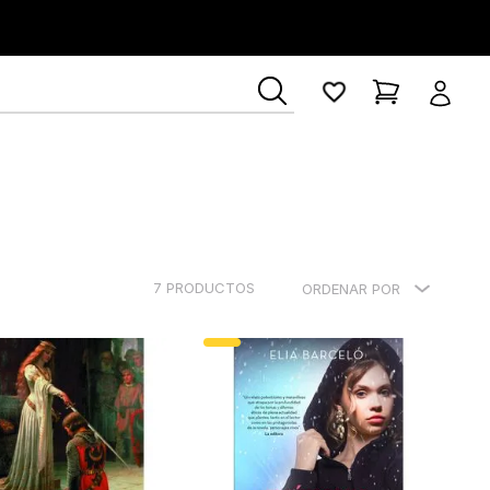
ía Lerner
7
PRODUCTOS
ORDENAR POR