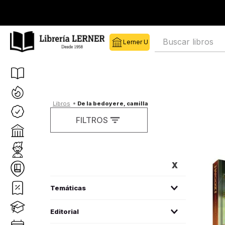
Buscar libros
de la bedoyere, camilla
FILTROS
FILTROS
literatura infantil
(
1
)
Editorial