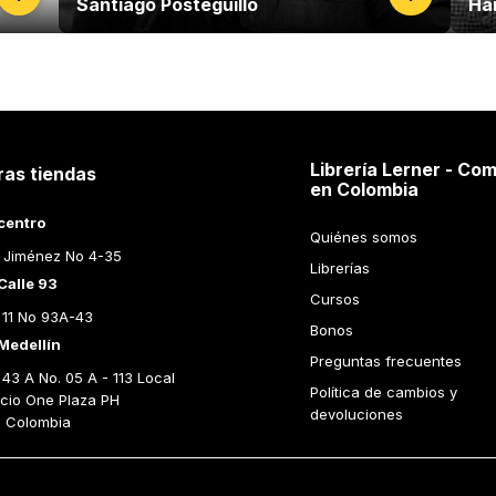
Santiago Posteguillo
Ha
Librería Lerner - Com
ras tiendas
en Colombia
centro
Quiénes somos
 Jiménez No 4-35
Librerías
Calle 93
Cursos
 11 No 93A-43
Bonos
Medellín
Preguntas frecuentes
43 A No. 05 A - 113 Local 
Política de cambios y 
icio One Plaza PH 
devoluciones
n Colombia