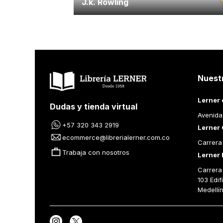
J.k. Rowling
Nuest
Lerner 
Dudas y tienda virtual
Avenida
+57 320 343 2919
Lerner 
ecommerce@librerialerner.com.co
Carrera
Trabaja con nosotros
Lerner 
Carrera 
103 Edif
Medellí