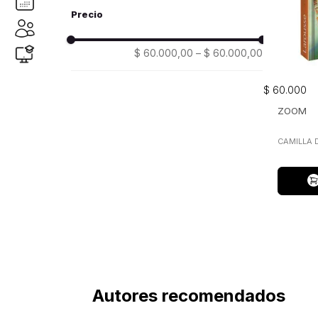
larousse
(1)
$ 60.000,00
–
$ 60.000,00
$
60
.
000
ZOOM
CAMILLA 
Autores recomendados