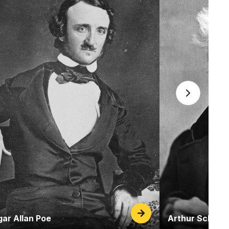
ar Allan Poe
Arthur Schope