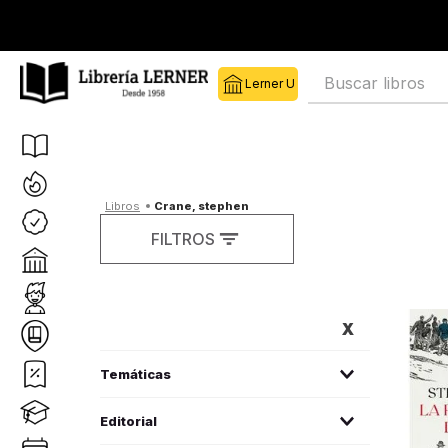
Buscar libros
crane, stephen
FILTROS
FILTROS
literatura infantil
(
1
)
Editorial
literatura prejuvenil y juvenil
(
1
)