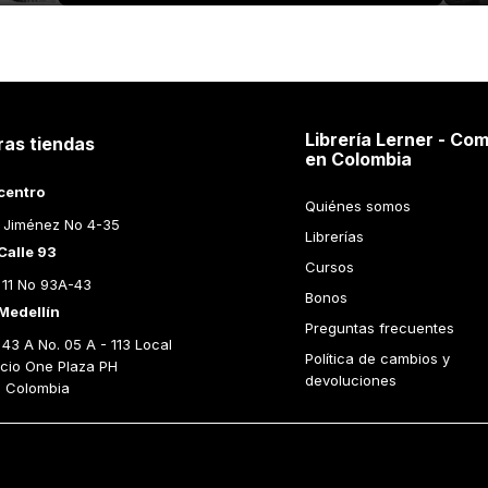
Librería Lerner - Com
ras tiendas
en Colombia
centro
Quiénes somos
 Jiménez No 4-35
Librerías
Calle 93
Cursos
 11 No 93A-43
Bonos
Medellín
Preguntas frecuentes
43 A No. 05 A - 113 Local 
Política de cambios y 
icio One Plaza PH 
devoluciones
n Colombia