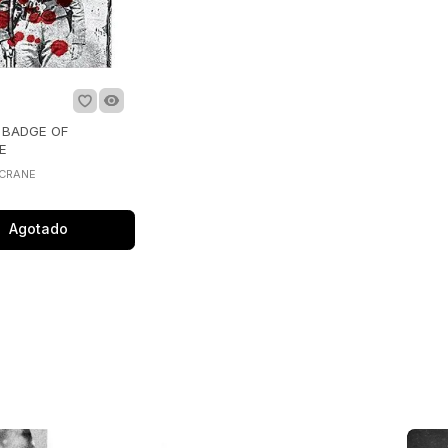
 BADGE OF
E
 CRANE
Agotado