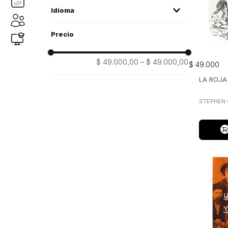
literatura universal
(
7
)
Idioma
navona
(2)
español
(1)
wordsworth classics
(1)
panamericana
(1)
$ 49.000,00
–
$ 49.000,00
$
49
.
000
green edition
(1)
LA ROJA
gaviota
(1)
bantam
(1)
STEPHEN
austral
(1)
anaya
(1)