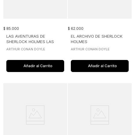
$
85
.
000
$
62
.
000
LAS AVENTURAS DE
EL ARCHIVO DE SHERLOCK
SHERLOCK HOLMES LAS
HOLMES
MEMORIAS DE SHERLOCK
ARTHUR CONAN DOYLE
ARTHUR CONAN DOYLE
HOLMES
Añadir al Carrito
Añadir al Carrito