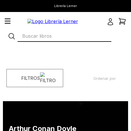
Librería Lerner
Buscar libros
FILTROS
Ordenar por
Arthur Conan Doyle