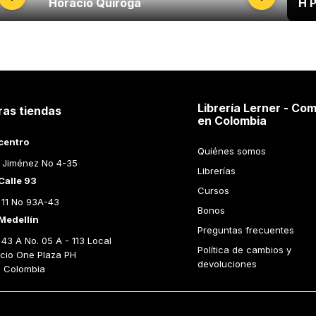
Horacio Quiroga
H P
Librería Lerner - Com
ras tiendas
en Colombia
centro
Quiénes somos
 Jiménez No 4-35
Librerías
Calle 93
Cursos
 11 No 93A-43
Bonos
Medellín
Preguntas frecuentes
43 A No. 05 A - 113 Local 
Política de cambios y 
icio One Plaza PH 
devoluciones
n Colombia