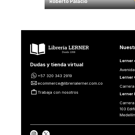
Roberto Palacio
Nuest
Lerner 
Dudas y tienda virtual
Avenida
+57 320 343 2919
Lerner 
ecommerce@librerialerner.com.co
Carrera
Trabaja con nosotros
Lerner 
Carrera 
103 Edif
Medellí