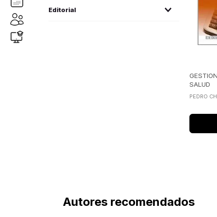
salud pública auditoría
(
2
)
Editorial
medicina familiar
(
1
)
ecoe
(2)
del sistema-editorial
(1)
GESTIO
SALUD
PEDRO CH
Autores recomendados