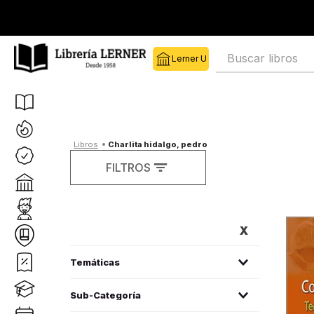
Buscar libros
charlita hidalgo, pedro
FILTROS
FILTROS
medicina
(
3
)
Sub-Categoría