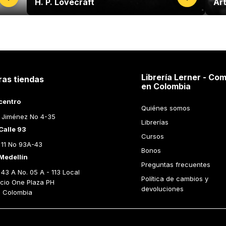
H. P. Lovecraft
Ar
Librería Lerner - Com
ras tiendas
en Colombia
centro
Quiénes somos
 Jiménez No 4-35
Librerías
Calle 93
Cursos
 11 No 93A-43
Bonos
Medellín
Preguntas frecuentes
43 A No. 05 A - 113 Local 
Política de cambios y 
icio One Plaza PH 
devoluciones
n Colombia