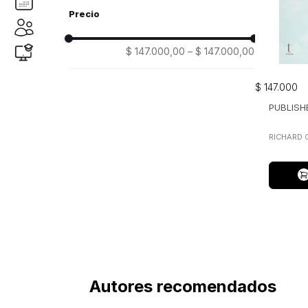
trama
(1)
$ 147.000,00
–
$ 147.000,00
$
147
.
000
PUBLISH
RICHARD 
Autores recomendados