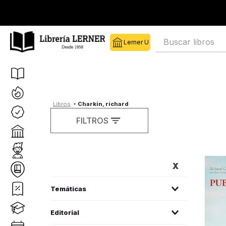
Buscar libros
charkin, richard
FILTROS
FILTROS
estudios literarios critica literaria
(
1
)
Editorial