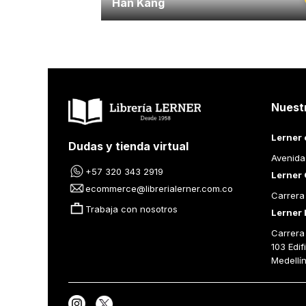
Han Kang
Nuest
Lerner 
Dudas y tienda virtual
Avenida
+57 320 343 2919
Lerner 
ecommerce@librerialerner.com.co
Carrera
Trabaja con nosotros
Lerner 
Carrera 
103 Edif
Medellí