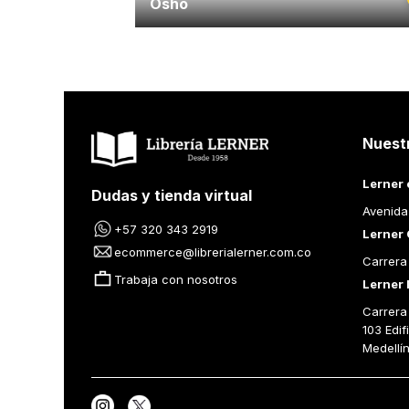
Osho
Nuest
Lerner 
Dudas y tienda virtual
Avenida
+57 320 343 2919
Lerner 
ecommerce@librerialerner.com.co
Carrera
Trabaja con nosotros
Lerner 
Carrera 
103 Edif
Medellí