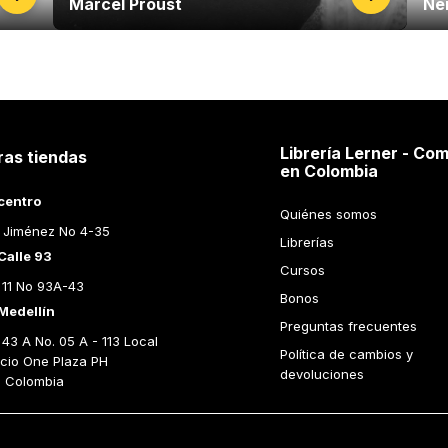
Marcel Proust
Ne
Librería Lerner - Com
ras tiendas
en Colombia
centro
Quiénes somos
 Jiménez No 4-35
Librerías
Calle 93
Cursos
 11 No 93A-43
Bonos
Medellín
Preguntas frecuentes
43 A No. 05 A - 113 Local 
Política de cambios y 
icio One Plaza PH 
devoluciones
n Colombia