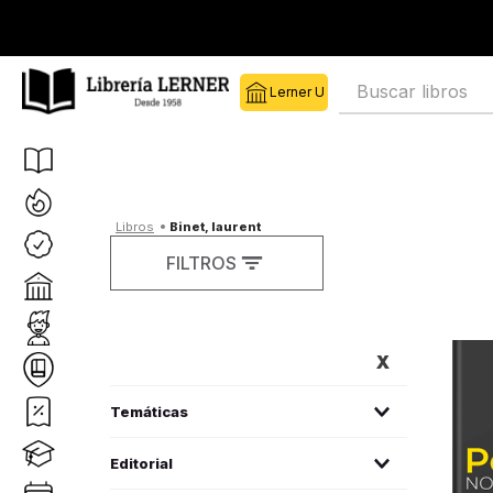
Buscar libros
binet, laurent
FILTROS
FILTROS
literatura universal
(
3
)
Editorial