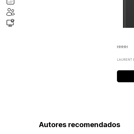
seix barral
(2)
booket
(1)
HHHH
LAURENT 
Autores recomendados