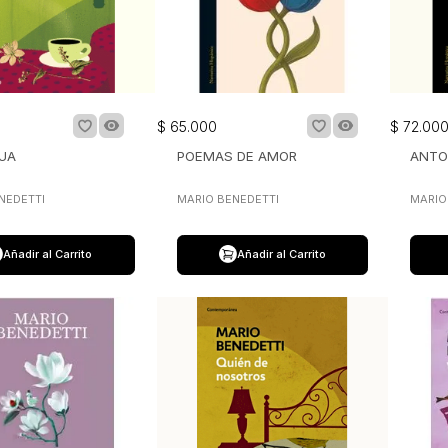
$
65
.
000
$
72
.
00
UA
POEMAS DE AMOR
ANTO
NEDETTI
MARIO BENEDETTI
MARIO
Añadir al Carrito
Añadir al Carrito