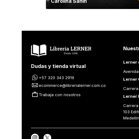
Carolina Sanin
Nuest
Lerner 
Dudas y tienda virtual
Avenida
+57 320 343 2919
Lerner 
ecommerce@librerialerner.com.co
Carrera
Trabaja con nosotros
Lerner 
Carrera 
103 Edif
Medellí