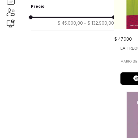
literatura latinoamericana
(
25
)
literatura universal
(
1
)
visor libros
(25)
poesía
(
36
)
$ 45.000,00
–
$ 132.900,00
debolsillo
(16)
alianza
(14)
$
47
.
000
punto de lectura
(5)
LA TREG
libros del zorro rojo
(5)
alfaguara
(3)
MARIO BE