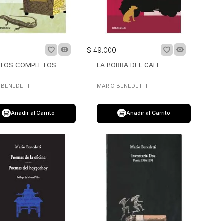
0
$
49
.
000
TOS COMPLETOS
LA BORRA DEL CAFE
 BENEDETTI
MARIO BENEDETTI
Añadir al Carrito
Añadir al Carrito