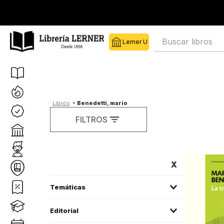
Buscar libros
benedetti, mario
FILTROS
FILTROS
estudios literarios critica literaria
(
1
)
Editorial
literatura infantil
(
5
)