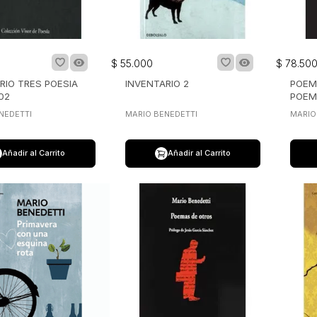
$
55
.
000
$
78
.
50
RIO TRES POESIA
INVENTARIO 2
POEM
02
POEM
NEDETTI
MARIO BENEDETTI
MARIO
Añadir al Carrito
Añadir al Carrito