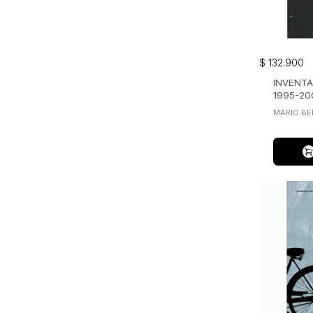
$
132
.
900
INVENTA
1995-20
MARIO BE