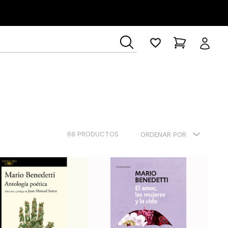
ía Lerner
68
PRODUCTOS
ORDENAR POR