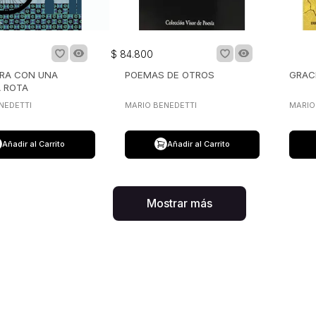
$
84
.
800
ERA CON UNA
POEMAS DE OTROS
GRAC
 ROTA
NEDETTI
MARIO BENEDETTI
MARIO
Añadir al Carrito
Añadir al Carrito
Mostrar más