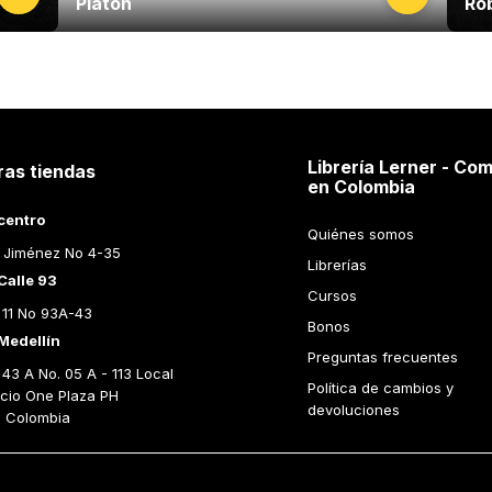
Platon
Ro
Librería Lerner - Com
ras tiendas
en Colombia
centro
Quiénes somos
 Jiménez No 4-35
Librerías
Calle 93
Cursos
 11 No 93A-43
Bonos
Medellín
Preguntas frecuentes
43 A No. 05 A - 113 Local 
Política de cambios y 
icio One Plaza PH 
devoluciones
n Colombia