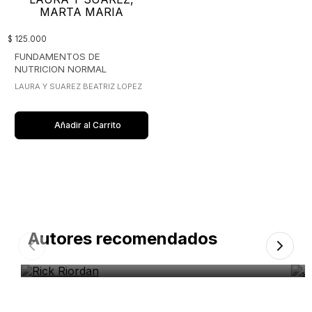
$
125
.
000
FUNDAMENTOS DE
NUTRICION NORMAL
LAURA Y SUAREZ BEATRIZ LOPEZ
Añadir al Carrito
Autores recomendados
Rick Riordan
J