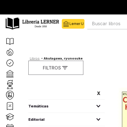
Buscar libros
akutagawa, ryunosuke
FILTROS
FILTROS
literatura universal
(
11
)
Editorial
poesía
(
2
)