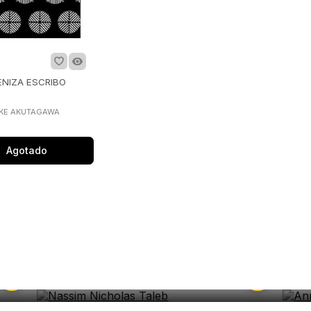
ENIZA ESCRIBO
KE AKUTAGAWA
Agotado
Nassim Nicholas Taleb
An