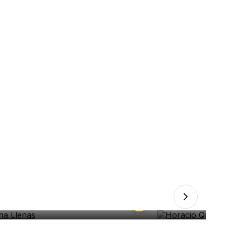
na Llenas
Horacio Quiro