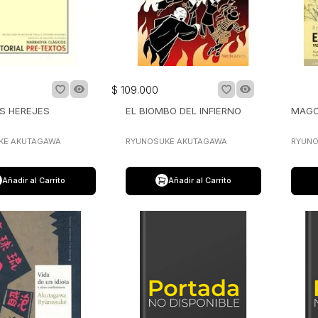
$
109
.
000
S HEREJES
EL BIOMBO DEL INFIERNO
MAGO
KE AKUTAGAWA
RYUNOSUKE AKUTAGAWA
RYUNO
Añadir al Carrito
Añadir al Carrito