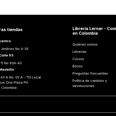
Librería Lerner - Com
ras tiendas
en Colombia
centro
Quiénes somos
 Jiménez No 4-35
Librerías
Calle 93
Cursos
 11 No 93A-43
Bonos
Medellín
Preguntas frecuentes
43 A No. 05 A - 113 Local 
Política de cambios y 
icio One Plaza PH 
devoluciones
n Colombia