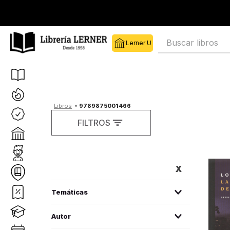
Buscar libros
9789875001466
FILTROS
FILTROS
sociología
(
1
)
Autor