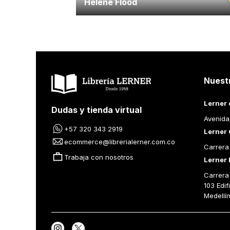
Helene Flood
Nuest
Lerner 
Dudas y tienda virtual
Avenida
+57 320 343 2919
Lerner 
ecommerce@librerialerner.com.co
Carrera
Trabaja con nosotros
Lerner 
Carrera 
103 Edif
Medellí