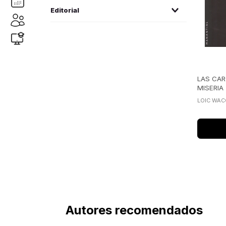
Wacquant, Loic
(
1
)
Editorial
manantial
(1)
LAS CAR
MISERIA
LOIC WA
Autores recomendados