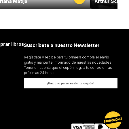
riana Matija
Arthur Schope
prar libros
Suscríbete a nuestro Newsletter
Regístrate y recibe para tu primera compra el envío
gratis y mantente informado de nuestras novedades.
Tener en cuenta que el cupón llega a tu correo en las
próximas 24 horas.
¡Haz clic para recibir tu cupón!