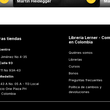
Martin Heidegger
Ma
Librería Lerner - Com
ras tiendas
en Colombia
centro
Quiénes somos
 Jiménez No 4-35
Librerías
Calle 93
Cursos
 11 No 93A-43
Bonos
Medellín
Preguntas frecuentes
43 A No. 05 A - 113 Local 
Política de cambios y 
icio One Plaza PH 
devoluciones
n Colombia