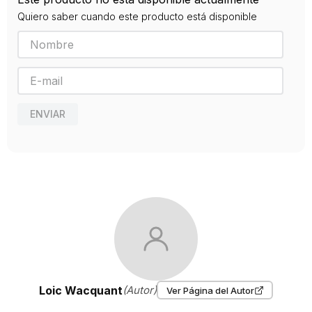
9789875001466
Quiero saber cuando este producto está disponible
Editorial
MANANTIAL
Año de publicación
2010
ENVIAR
Loic Wacquant
(Autor)
Ver Página del Autor