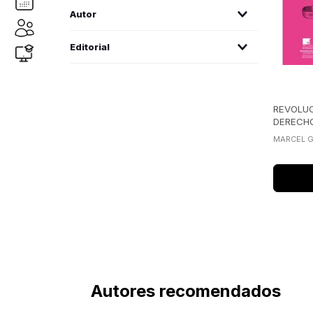
derecho constitucional
(
1
)
Autor
Gauchet, Marcel
(1)
Editorial
uexternado de colombia
(1)
REVOLUC
DERECHO
MARCEL 
Autores recomendados