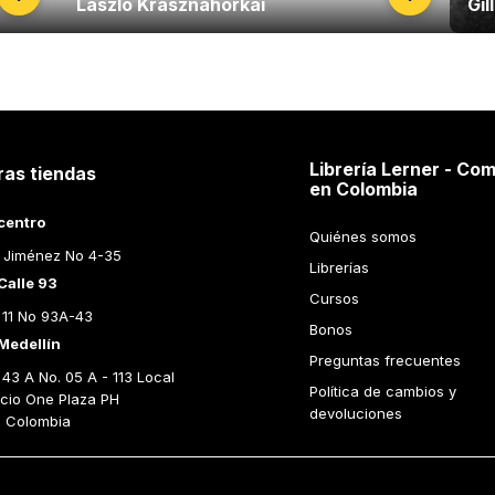
Laszlo Krasznahorkai
Gil
Librería Lerner - Com
ras tiendas
en Colombia
centro
Quiénes somos
 Jiménez No 4-35
Librerías
Calle 93
Cursos
 11 No 93A-43
Bonos
Medellín
Preguntas frecuentes
43 A No. 05 A - 113 Local 
Política de cambios y 
icio One Plaza PH 
devoluciones
n Colombia