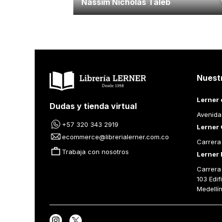
Nassim Nicholas Taleb
Nuest
Lerner 
Dudas y tienda virtual
Avenida
+57 320 343 2919
Lerner 
ecommerce@librerialerner.com.co
Carrera
Trabaja con nosotros
Lerner 
Carrera 
103 Edif
Medellí