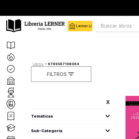
Buscar libros
9789587108064
FILTROS
FILTROS
derecho
(
1
)
Sub-Categoría