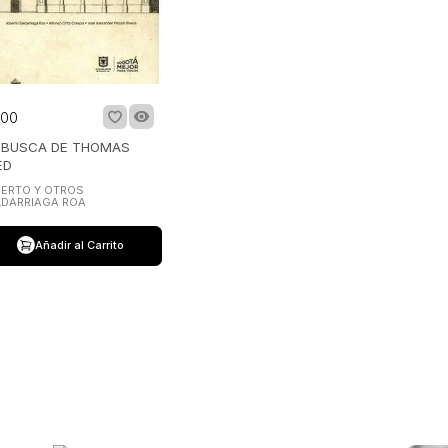
00
 BUSCA DE THOMAS
ED
ERTO Y OTROS
LDARRIAGA ROA
Añadir al Carrito