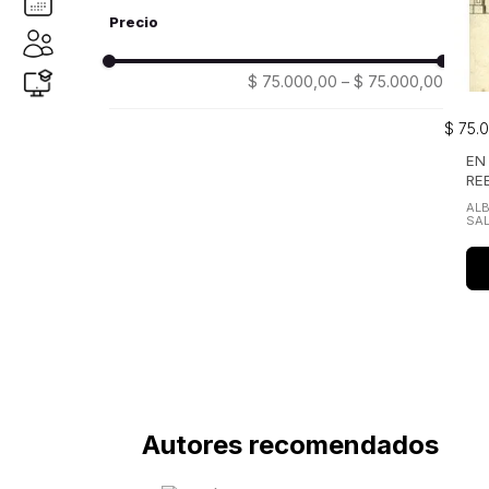
instituto distrital de patrimonio cultural
(1)
$ 75.000,00
–
$ 75.000,00
$
75
.
0
EN
RE
ALB
SA
Autores recomendados