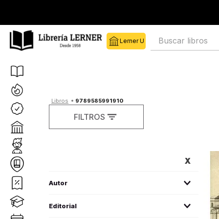
Buscar libros
9789585991910
FILTROS
FILTROS
Autor
Saldarriaga Roa, Alberto Y Otros
(
1
)
Editorial