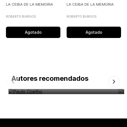
LA CEIBA DE LA MEMORIA
LA CEIBA DE LA MEMORIA
ROBERTO BURGOS
ROBERTO BURGOS
Agotado
Agotado
Autores recomendados
Paulo Coelho
O